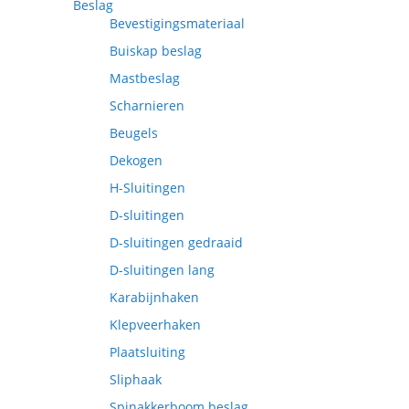
Beslag
Bevestigingsmateriaal
Buiskap beslag
Mastbeslag
Scharnieren
Beugels
Dekogen
H-Sluitingen
D-sluitingen
D-sluitingen gedraaid
D-sluitingen lang
Karabijnhaken
Klepveerhaken
Plaatsluiting
Sliphaak
Spinakkerboom beslag