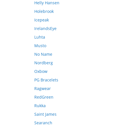
Helly Hansen
Holebrook
Icepeak
IrelandsEye
Luhta
Musto
No Name
Nordberg
Oxbow
PG Bracelets
Ragwear
RedGreen
Rukka
Saint James
Searanch