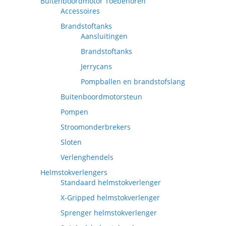
Buitenboordmotor Toebehoren
Accessoires
Brandstoftanks
Aansluitingen
Brandstoftanks
Jerrycans
Pompballen en brandstofslang
Buitenboordmotorsteun
Pompen
Stroomonderbrekers
Sloten
Verlenghendels
Helmstokverlengers
Standaard helmstokverlenger
X-Gripped helmstokverlenger
Sprenger helmstokverlenger