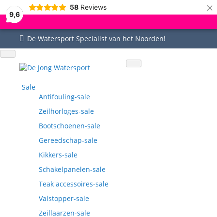
×
58
Reviews
9,6
De Watersport Specialist van het Noorden!
Uitgebreid assortiment
Uitstekende service
Goed bereikbaar
Vragen? 0515-442535
Sale
Antifouling-sale
Zeilhorloges-sale
Bootschoenen-sale
Gereedschap-sale
Kikkers-sale
Schakelpanelen-sale
Teak accessoires-sale
Valstopper-sale
Zeillaarzen-sale