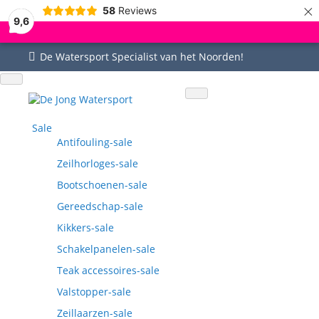
×
58
Reviews
9,6
De Watersport Specialist van het Noorden!
Uitgebreid assortiment
Uitstekende service
Goed bereikbaar
Vragen? 0515-442535
Sale
Antifouling-sale
Zeilhorloges-sale
Bootschoenen-sale
Gereedschap-sale
Kikkers-sale
Schakelpanelen-sale
Teak accessoires-sale
Valstopper-sale
Zeillaarzen-sale