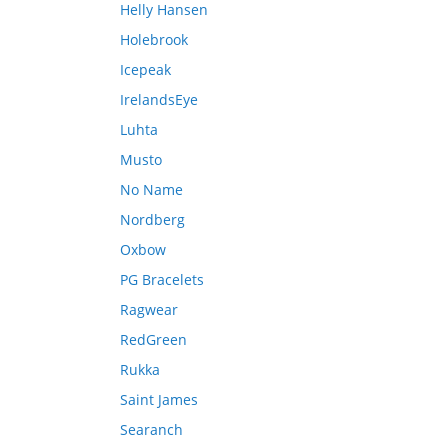
Helly Hansen
Holebrook
Icepeak
IrelandsEye
Luhta
Musto
No Name
Nordberg
Oxbow
PG Bracelets
Ragwear
RedGreen
Rukka
Saint James
Searanch