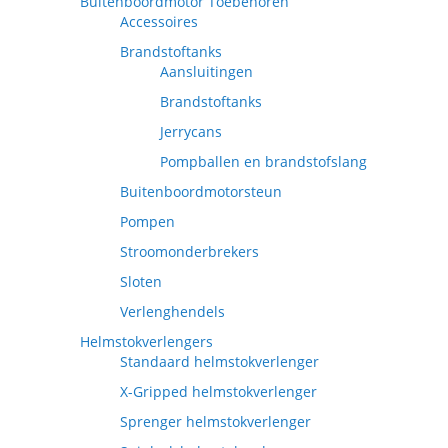
Buitenboordmotor Toebehoren
Accessoires
Brandstoftanks
Aansluitingen
Brandstoftanks
Jerrycans
Pompballen en brandstofslang
Buitenboordmotorsteun
Pompen
Stroomonderbrekers
Sloten
Verlenghendels
Helmstokverlengers
Standaard helmstokverlenger
X-Gripped helmstokverlenger
Sprenger helmstokverlenger