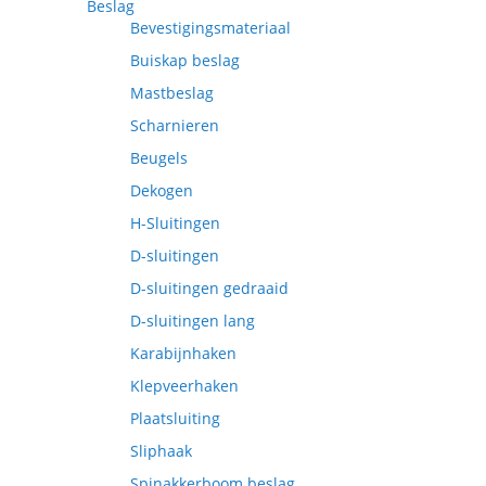
Beslag
Bevestigingsmateriaal
Buiskap beslag
Mastbeslag
Scharnieren
Beugels
Dekogen
H-Sluitingen
D-sluitingen
D-sluitingen gedraaid
D-sluitingen lang
Karabijnhaken
Klepveerhaken
Plaatsluiting
Sliphaak
Spinakkerboom beslag