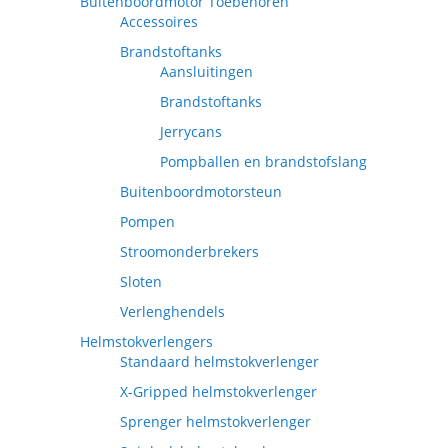
Buitenboordmotor Toebehoren
Accessoires
Brandstoftanks
Aansluitingen
Brandstoftanks
Jerrycans
Pompballen en brandstofslang
Buitenboordmotorsteun
Pompen
Stroomonderbrekers
Sloten
Verlenghendels
Helmstokverlengers
Standaard helmstokverlenger
X-Gripped helmstokverlenger
Sprenger helmstokverlenger