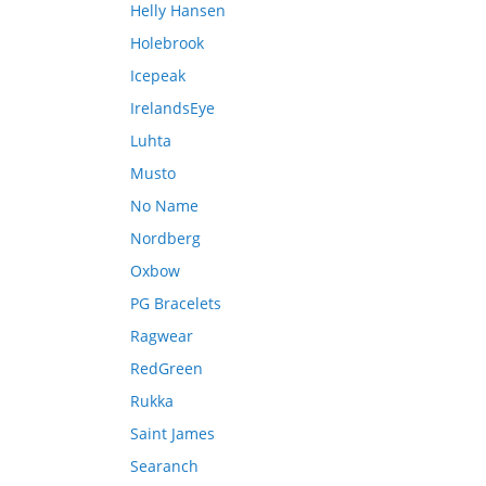
Helly Hansen
Holebrook
Icepeak
IrelandsEye
Luhta
Musto
No Name
Nordberg
Oxbow
PG Bracelets
Ragwear
RedGreen
Rukka
Saint James
Searanch