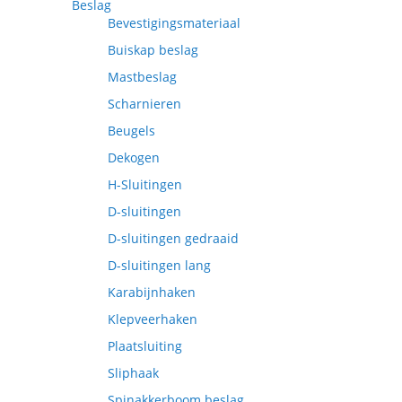
Beslag
Bevestigingsmateriaal
Buiskap beslag
Mastbeslag
Scharnieren
Beugels
Dekogen
H-Sluitingen
D-sluitingen
D-sluitingen gedraaid
D-sluitingen lang
Karabijnhaken
Klepveerhaken
Plaatsluiting
Sliphaak
Spinakkerboom beslag