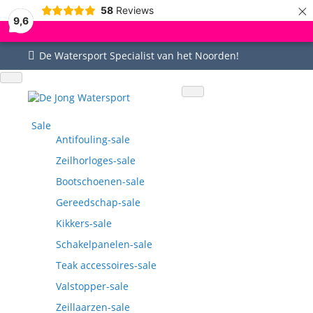
×
58
Reviews
9,6
De Watersport Specialist van het Noorden!
Uitgebreid assortiment
Uitstekende service
Goed bereikbaar
Vragen? 0515-442535
Sale
Antifouling-sale
Zeilhorloges-sale
Bootschoenen-sale
Gereedschap-sale
Kikkers-sale
Schakelpanelen-sale
Teak accessoires-sale
Valstopper-sale
Zeillaarzen-sale