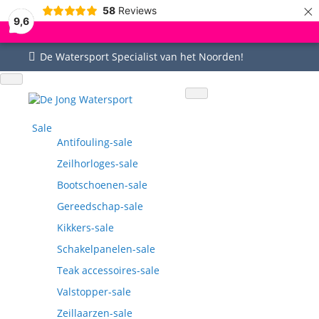
×
58
Reviews
9,6
De Watersport Specialist van het Noorden!
Uitgebreid assortiment
Uitstekende service
Goed bereikbaar
Vragen? 0515-442535
Sale
Antifouling-sale
Zeilhorloges-sale
Bootschoenen-sale
Gereedschap-sale
Kikkers-sale
Schakelpanelen-sale
Teak accessoires-sale
Valstopper-sale
Zeillaarzen-sale