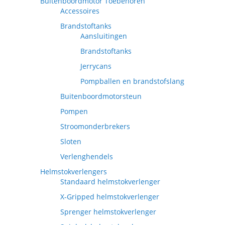
Buitenboordmotor Toebehoren
Accessoires
Brandstoftanks
Aansluitingen
Brandstoftanks
Jerrycans
Pompballen en brandstofslang
Buitenboordmotorsteun
Pompen
Stroomonderbrekers
Sloten
Verlenghendels
Helmstokverlengers
Standaard helmstokverlenger
X-Gripped helmstokverlenger
Sprenger helmstokverlenger