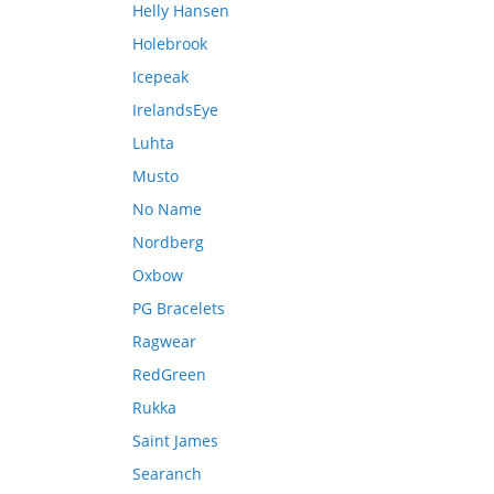
Helly Hansen
Holebrook
Icepeak
IrelandsEye
Luhta
Musto
No Name
Nordberg
Oxbow
PG Bracelets
Ragwear
RedGreen
Rukka
Saint James
Searanch