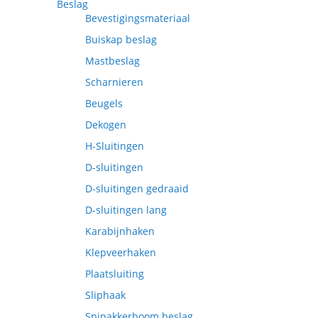
Beslag
Bevestigingsmateriaal
Buiskap beslag
Mastbeslag
Scharnieren
Beugels
Dekogen
H-Sluitingen
D-sluitingen
D-sluitingen gedraaid
D-sluitingen lang
Karabijnhaken
Klepveerhaken
Plaatsluiting
Sliphaak
Spinakkerboom beslag