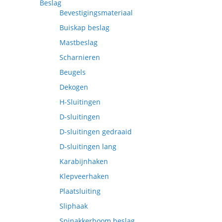
Beslag
Bevestigingsmateriaal
Buiskap beslag
Mastbeslag
Scharnieren
Beugels
Dekogen
H-Sluitingen
D-sluitingen
D-sluitingen gedraaid
D-sluitingen lang
Karabijnhaken
Klepveerhaken
Plaatsluiting
Sliphaak
Spinakkerboom beslag