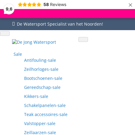
×
58
Reviews
9,6
De Watersport Specialist van het Noorden!
Uitgebreid assortiment
Uitstekende service
Goed bereikbaar
Vragen? 0515-442535
Sale
Antifouling-sale
Zeilhorloges-sale
Bootschoenen-sale
Gereedschap-sale
Kikkers-sale
Schakelpanelen-sale
Teak accessoires-sale
Valstopper-sale
Zeillaarzen-sale