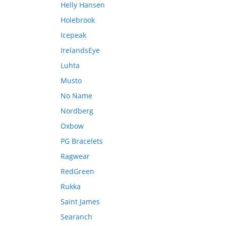
Helly Hansen
Holebrook
Icepeak
IrelandsEye
Luhta
Musto
No Name
Nordberg
Oxbow
PG Bracelets
Ragwear
RedGreen
Rukka
Saint James
Searanch