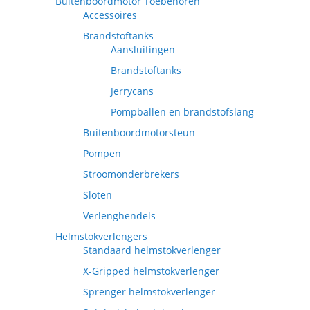
Buitenboordmotor Toebehoren
Accessoires
Brandstoftanks
Aansluitingen
Brandstoftanks
Jerrycans
Pompballen en brandstofslang
Buitenboordmotorsteun
Pompen
Stroomonderbrekers
Sloten
Verlenghendels
Helmstokverlengers
Standaard helmstokverlenger
X-Gripped helmstokverlenger
Sprenger helmstokverlenger