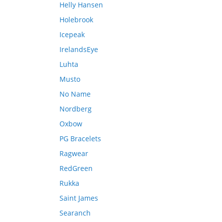
Helly Hansen
Holebrook
Icepeak
IrelandsEye
Luhta
Musto
No Name
Nordberg
Oxbow
PG Bracelets
Ragwear
RedGreen
Rukka
Saint James
Searanch