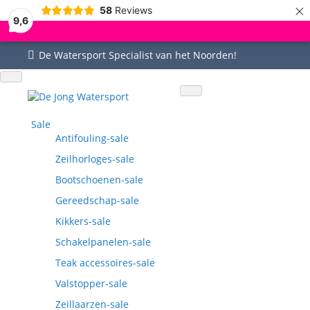
×
58
Reviews
9,6
De Watersport Specialist van het Noorden!
Uitgebreid assortiment
Uitstekende service
Goed bereikbaar
Vragen? 0515-442535
Sale
Antifouling-sale
Zeilhorloges-sale
Bootschoenen-sale
Gereedschap-sale
Kikkers-sale
Schakelpanelen-sale
Teak accessoires-sale
Valstopper-sale
Zeillaarzen-sale