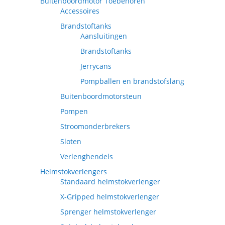
Buitenboordmotor Toebehoren
Accessoires
Brandstoftanks
Aansluitingen
Brandstoftanks
Jerrycans
Pompballen en brandstofslang
Buitenboordmotorsteun
Pompen
Stroomonderbrekers
Sloten
Verlenghendels
Helmstokverlengers
Standaard helmstokverlenger
X-Gripped helmstokverlenger
Sprenger helmstokverlenger