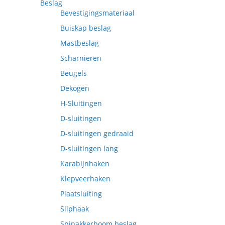
Beslag
Bevestigingsmateriaal
Buiskap beslag
Mastbeslag
Scharnieren
Beugels
Dekogen
H-Sluitingen
D-sluitingen
D-sluitingen gedraaid
D-sluitingen lang
Karabijnhaken
Klepveerhaken
Plaatsluiting
Sliphaak
Spinakkerboom beslag