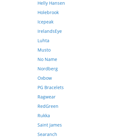
Helly Hansen
Holebrook
Icepeak
IrelandsEye
Luhta
Musto
No Name
Nordberg
Oxbow
PG Bracelets
Ragwear
RedGreen
Rukka
Saint James
Searanch