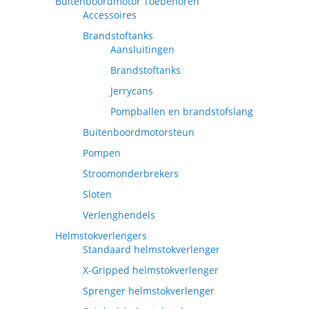
Buitenboordmotor Toebehoren
Accessoires
Brandstoftanks
Aansluitingen
Brandstoftanks
Jerrycans
Pompballen en brandstofslang
Buitenboordmotorsteun
Pompen
Stroomonderbrekers
Sloten
Verlenghendels
Helmstokverlengers
Standaard helmstokverlenger
X-Gripped helmstokverlenger
Sprenger helmstokverlenger