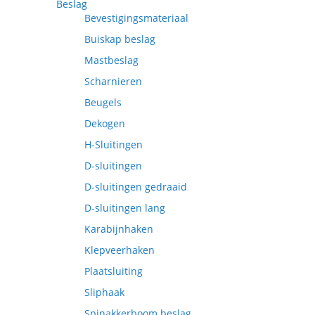
Beslag
Bevestigingsmateriaal
Buiskap beslag
Mastbeslag
Scharnieren
Beugels
Dekogen
H-Sluitingen
D-sluitingen
D-sluitingen gedraaid
D-sluitingen lang
Karabijnhaken
Klepveerhaken
Plaatsluiting
Sliphaak
Spinakkerboom beslag