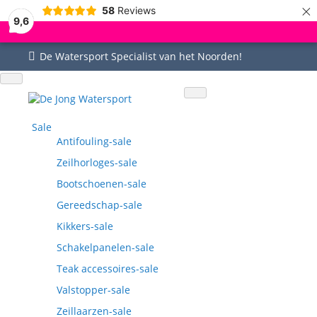
×
58
Reviews
9,6
De Watersport Specialist van het Noorden!
Uitgebreid assortiment
Uitstekende service
Goed bereikbaar
Vragen? 0515-442535
Sale
Antifouling-sale
Zeilhorloges-sale
Bootschoenen-sale
Gereedschap-sale
Kikkers-sale
Schakelpanelen-sale
Teak accessoires-sale
Valstopper-sale
Zeillaarzen-sale