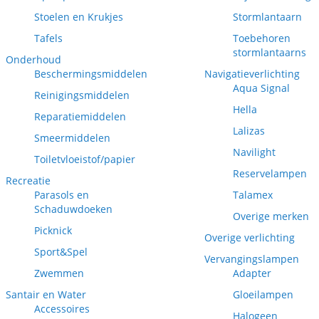
Stoelen en Krukjes
Stormlantaarn
Tafels
Toebehoren
stormlantaarns
Onderhoud
Beschermingsmiddelen
Navigatieverlichting
Aqua Signal
Reinigingsmiddelen
Hella
Reparatiemiddelen
Lalizas
Smeermiddelen
Navilight
Toiletvloeistof/papier
Reservelampen
Recreatie
Parasols en
Talamex
Schaduwdoeken
Overige merken
Picknick
Overige verlichting
Sport&Spel
Vervangingslampen
Zwemmen
Adapter
Santair en Water
Gloeilampen
Accessoires
Halogeen