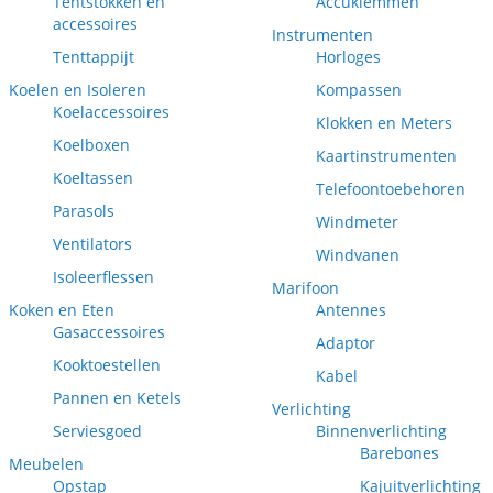
Tentstokken en
Accuklemmen
accessoires
Instrumenten
Tenttappijt
Horloges
Koelen en Isoleren
Kompassen
Koelaccessoires
Klokken en Meters
Koelboxen
Kaartinstrumenten
Koeltassen
Telefoontoebehoren
Parasols
Windmeter
Ventilators
Windvanen
Isoleerflessen
Marifoon
Koken en Eten
Antennes
Gasaccessoires
Adaptor
Kooktoestellen
Kabel
Pannen en Ketels
Verlichting
Serviesgoed
Binnenverlichting
Barebones
Meubelen
Opstap
Kajuitverlichting