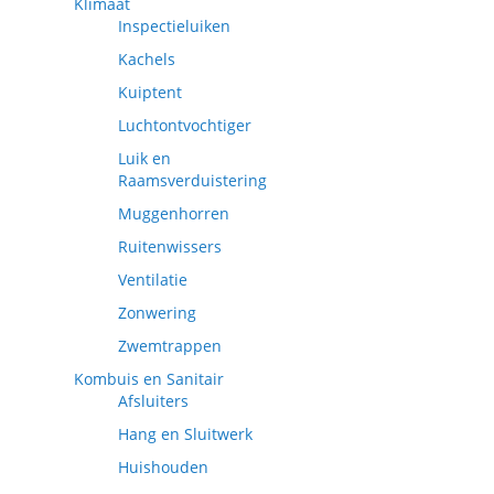
Klimaat
Inspectieluiken
Kachels
Kuiptent
Luchtontvochtiger
Luik en
Raamsverduistering
Muggenhorren
Ruitenwissers
Ventilatie
Zonwering
Zwemtrappen
Kombuis en Sanitair
Afsluiters
Hang en Sluitwerk
Huishouden