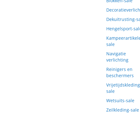
Blokken-sale
Decoratieverlich
Dekuitrusting-s
Hengelsport-sal
Kampeerartikel
sale
Navigatie
verlichting
Reinigers en
beschermers
Vrijetijdskleding
sale
Wetsuits-sale
Zeilkleding-sale