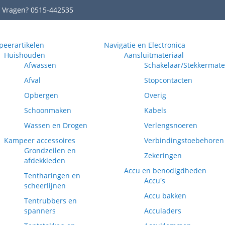
Vragen? 0515-442535
eerartikelen
Navigatie en Electronica
Huishouden
Aansluitmateriaal
Afwassen
Schakelaar/Stekkermate
Afval
Stopcontacten
Opbergen
Overig
Schoonmaken
Kabels
Wassen en Drogen
Verlengsnoeren
Kampeer accessoires
Verbindingstoebehoren
Grondzeilen en
Zekeringen
afdekkleden
Accu en benodigdheden
Tentharingen en
Accu's
scheerlijnen
Accu bakken
Tentrubbers en
spanners
Acculaders