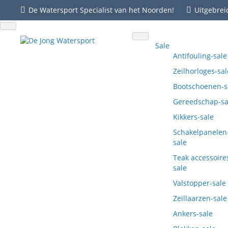
De Watersport Specialist van het Noorden!
Uitgebrei
Sale
Antifouling-sale
Zeilhorloges-sal
Bootschoenen-s
Gereedschap-sa
Kikkers-sale
Schakelpanelen
sale
Teak accessoire
sale
Valstopper-sale
Zeillaarzen-sale
Ankers-sale