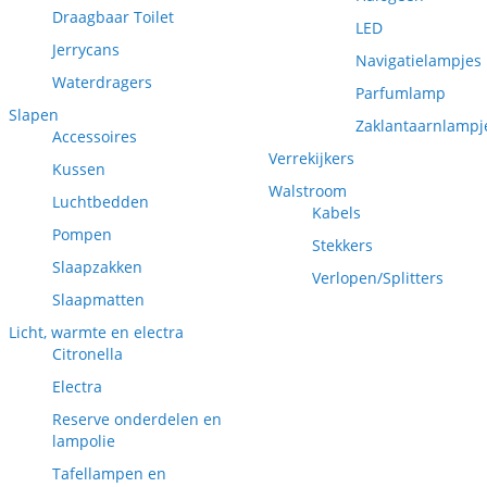
Draagbaar Toilet
LED
Jerrycans
Navigatielampjes
Waterdragers
Parfumlamp
Slapen
Zaklantaarnlampj
Accessoires
Verrekijkers
Kussen
Walstroom
Luchtbedden
Kabels
Pompen
Stekkers
Slaapzakken
Verlopen/Splitters
Slaapmatten
Licht, warmte en electra
Citronella
Electra
Reserve onderdelen en
lampolie
Tafellampen en