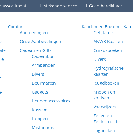
d assortiment
Uitstekende service
Goed bereikbaar
Comfort
Kaarten en Boeken
Kamp
Aanbiedingen
Getijtafels
e
Onze Aanbevelingen
ANWB Kaarten
ale
Cadeau en Gifts
Cursusboeken
Cadeaubon
le
Divers
Armbanden
Hydrografische
Divers
kaarten
-
Deurmatten
Jeugdboeken
s-
Gadgets
Knopen en
splitsen
Hondenaccessoires
Vaarwijzers
Kussens
Zeilen en
Lampen
Zeilinstructie
Misthoorns
Logboeken