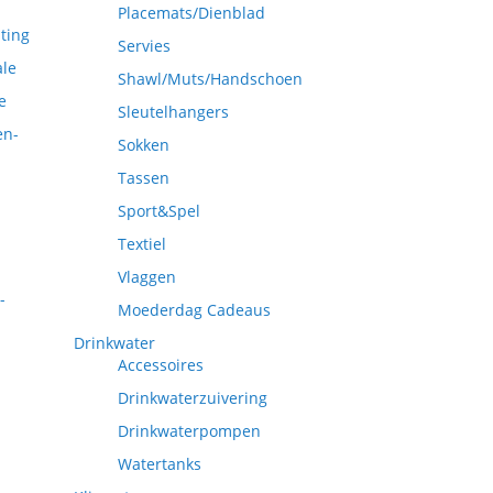
Placemats/Dienblad
ting
Servies
ale
Shawl/Muts/Handschoen
e
Sleutelhangers
en-
Sokken
Tassen
Sport&Spel
Textiel
Vlaggen
-
Moederdag Cadeaus
Drinkwater
Accessoires
Drinkwaterzuivering
Drinkwaterpompen
Watertanks