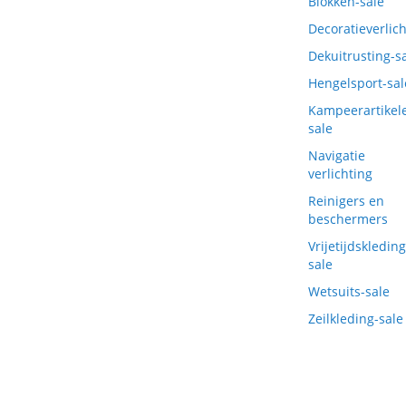
Blokken-sale
Decoratieverlich
Dekuitrusting-s
Hengelsport-sal
Kampeerartikel
sale
Navigatie
verlichting
Reinigers en
beschermers
Vrijetijdskleding
sale
Wetsuits-sale
Zeilkleding-sale