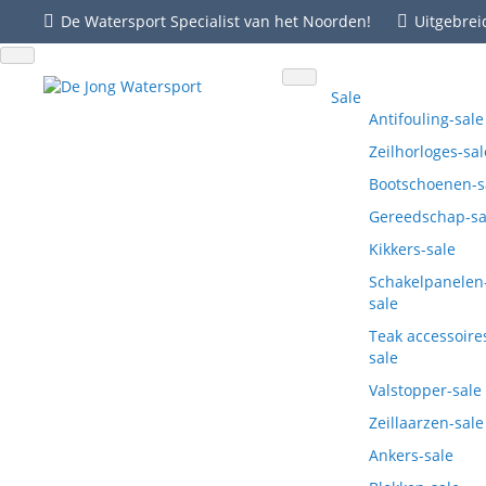
De Watersport Specialist van het Noorden!
Uitgebrei
Sale
Antifouling-sale
Zeilhorloges-sal
Bootschoenen-s
Gereedschap-sa
Kikkers-sale
Schakelpanelen
sale
Teak accessoire
sale
Valstopper-sale
Zeillaarzen-sale
Ankers-sale