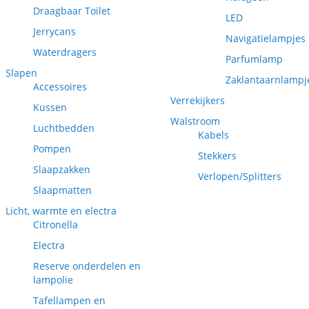
Draagbaar Toilet
LED
Jerrycans
Navigatielampjes
Waterdragers
Parfumlamp
Slapen
Zaklantaarnlampj
Accessoires
Verrekijkers
Kussen
Walstroom
Luchtbedden
Kabels
Pompen
Stekkers
Slaapzakken
Verlopen/Splitters
Slaapmatten
Licht, warmte en electra
Citronella
Electra
Reserve onderdelen en
lampolie
Tafellampen en