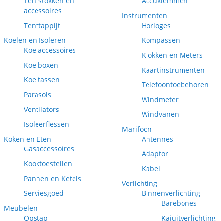
Tentstokken en
Accuklemmen
accessoires
Instrumenten
Tenttappijt
Horloges
Koelen en Isoleren
Kompassen
Koelaccessoires
Klokken en Meters
Koelboxen
Kaartinstrumenten
Koeltassen
Telefoontoebehoren
Parasols
Windmeter
Ventilators
Windvanen
Isoleerflessen
Marifoon
Koken en Eten
Antennes
Gasaccessoires
Adaptor
Kooktoestellen
Kabel
Pannen en Ketels
Verlichting
Serviesgoed
Binnenverlichting
Barebones
Meubelen
Opstap
Kajuitverlichting