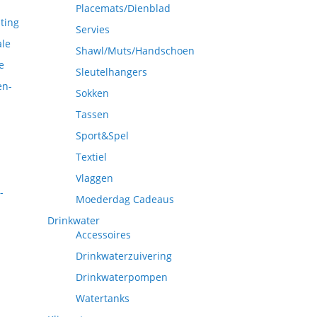
Placemats/Dienblad
ting
Servies
ale
Shawl/Muts/Handschoen
e
Sleutelhangers
en-
Sokken
Tassen
Sport&Spel
Textiel
Vlaggen
-
Moederdag Cadeaus
Drinkwater
Accessoires
Drinkwaterzuivering
Drinkwaterpompen
Watertanks