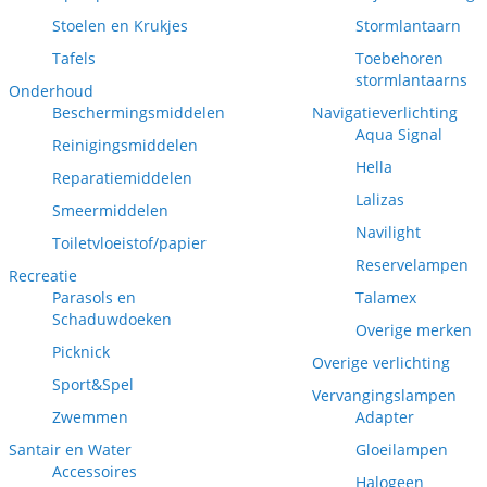
Stoelen en Krukjes
Stormlantaarn
Tafels
Toebehoren
stormlantaarns
Onderhoud
Beschermingsmiddelen
Navigatieverlichting
Aqua Signal
Reinigingsmiddelen
Hella
Reparatiemiddelen
Lalizas
Smeermiddelen
Navilight
Toiletvloeistof/papier
Reservelampen
Recreatie
Parasols en
Talamex
Schaduwdoeken
Overige merken
Picknick
Overige verlichting
Sport&Spel
Vervangingslampen
Zwemmen
Adapter
Santair en Water
Gloeilampen
Accessoires
Halogeen