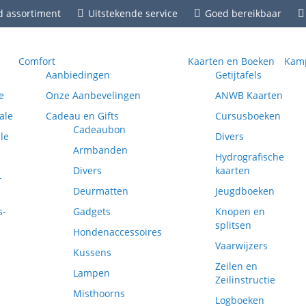
d assortiment
Uitstekende service
Goed bereikbaar
Comfort
Kaarten en Boeken
Kamp
Aanbiedingen
Getijtafels
e
Onze Aanbevelingen
ANWB Kaarten
ale
Cadeau en Gifts
Cursusboeken
Cadeaubon
le
Divers
Armbanden
Hydrografische
Divers
kaarten
-
Deurmatten
Jeugdboeken
s-
Gadgets
Knopen en
splitsen
Hondenaccessoires
Vaarwijzers
Kussens
Zeilen en
Lampen
Zeilinstructie
Misthoorns
Logboeken