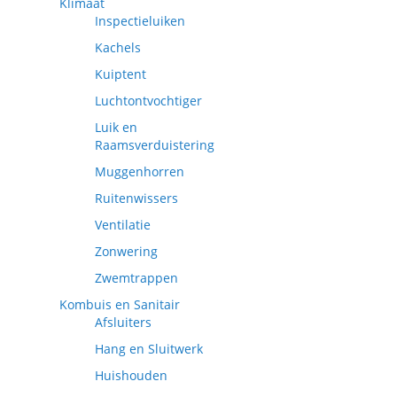
Klimaat
Inspectieluiken
Kachels
Kuiptent
Luchtontvochtiger
Luik en
Raamsverduistering
Muggenhorren
Ruitenwissers
Ventilatie
Zonwering
Zwemtrappen
Kombuis en Sanitair
Afsluiters
Hang en Sluitwerk
Huishouden