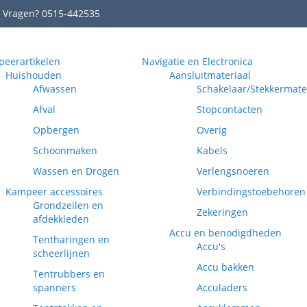
Vragen? 0515-442535
eerartikelen
Navigatie en Electronica
Huishouden
Aansluitmateriaal
Afwassen
Schakelaar/Stekkermate
Afval
Stopcontacten
Opbergen
Overig
Schoonmaken
Kabels
Wassen en Drogen
Verlengsnoeren
Kampeer accessoires
Verbindingstoebehoren
Grondzeilen en
Zekeringen
afdekkleden
Accu en benodigdheden
Tentharingen en
Accu's
scheerlijnen
Accu bakken
Tentrubbers en
spanners
Acculaders