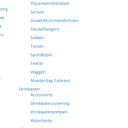
Placemats/Dienblad
ting
Servies
ale
Shawl/Muts/Handschoen
e
Sleutelhangers
en-
Sokken
Tassen
Sport&Spel
Textiel
Vlaggen
-
Moederdag Cadeaus
Drinkwater
Accessoires
Drinkwaterzuivering
Drinkwaterpompen
Watertanks