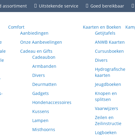
d assortiment
Uitstekende service
Goed bereikbaar
Comfort
Kaarten en Boeken
Kamp
Aanbiedingen
Getijtafels
e
Onze Aanbevelingen
ANWB Kaarten
ale
Cadeau en Gifts
Cursusboeken
Cadeaubon
le
Divers
Armbanden
Hydrografische
Divers
kaarten
-
Deurmatten
Jeugdboeken
s-
Gadgets
Knopen en
splitsen
Hondenaccessoires
Vaarwijzers
Kussens
Zeilen en
Lampen
Zeilinstructie
Misthoorns
Logboeken