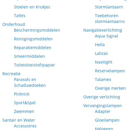
Stoelen en Krukjes
Stormlantaarn
Tafels
Toebehoren
stormlantaarns
Onderhoud
Beschermingsmiddelen
Navigatieverlichting
Aqua Signal
Reinigingsmiddelen
Hella
Reparatiemiddelen
Lalizas
Smeermiddelen
Navilight
Toiletvloeistof/papier
Reservelampen
Recreatie
Parasols en
Talamex
Schaduwdoeken
Overige merken
Picknick
Overige verlichting
Sport&Spel
Vervangingslampen
Zwemmen
Adapter
Santair en Water
Gloeilampen
Accessoires
Halogeen