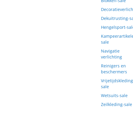
Blokken-sale
Decoratieverlich
Dekuitrusting-s
Hengelsport-sal
Kampeerartikel
sale
Navigatie
verlichting
Reinigers en
beschermers
Vrijetijdskleding
sale
Wetsuits-sale
Zeilkleding-sale