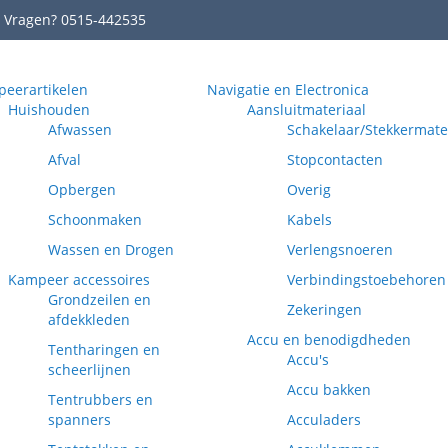
Vragen? 0515-442535
eerartikelen
Navigatie en Electronica
Huishouden
Aansluitmateriaal
Afwassen
Schakelaar/Stekkermate
Afval
Stopcontacten
Opbergen
Overig
Schoonmaken
Kabels
Wassen en Drogen
Verlengsnoeren
Kampeer accessoires
Verbindingstoebehoren
Grondzeilen en
Zekeringen
afdekkleden
Accu en benodigdheden
Tentharingen en
Accu's
scheerlijnen
Accu bakken
Tentrubbers en
spanners
Acculaders