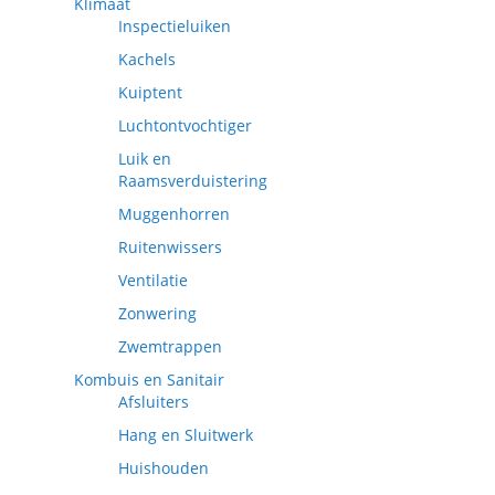
Klimaat
Inspectieluiken
Kachels
Kuiptent
Luchtontvochtiger
Luik en
Raamsverduistering
Muggenhorren
Ruitenwissers
Ventilatie
Zonwering
Zwemtrappen
Kombuis en Sanitair
Afsluiters
Hang en Sluitwerk
Huishouden