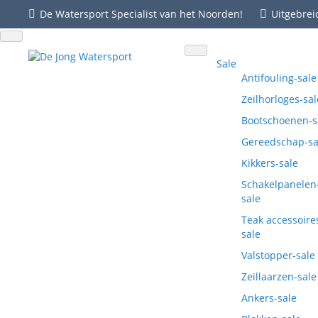
De Watersport Specialist van het Noorden!
Uitgebrei
Sale
Antifouling-sale
Zeilhorloges-sal
Bootschoenen-s
Gereedschap-sa
Kikkers-sale
Schakelpanelen
sale
Teak accessoire
sale
Valstopper-sale
Zeillaarzen-sale
Ankers-sale