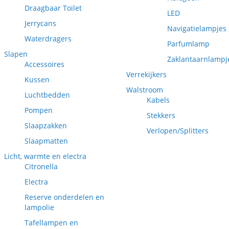
Draagbaar Toilet
LED
Jerrycans
Navigatielampjes
Waterdragers
Parfumlamp
Slapen
Zaklantaarnlampj
Accessoires
Verrekijkers
Kussen
Walstroom
Luchtbedden
Kabels
Pompen
Stekkers
Slaapzakken
Verlopen/Splitters
Slaapmatten
Licht, warmte en electra
Citronella
Electra
Reserve onderdelen en
lampolie
Tafellampen en