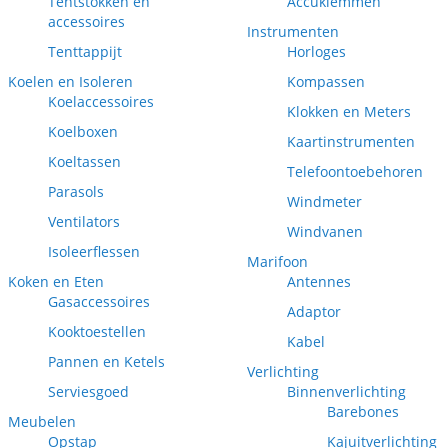
Tentstokken en
Accuklemmen
accessoires
Instrumenten
Tenttappijt
Horloges
Koelen en Isoleren
Kompassen
Koelaccessoires
Klokken en Meters
Koelboxen
Kaartinstrumenten
Koeltassen
Telefoontoebehoren
Parasols
Windmeter
Ventilators
Windvanen
Isoleerflessen
Marifoon
Koken en Eten
Antennes
Gasaccessoires
Adaptor
Kooktoestellen
Kabel
Pannen en Ketels
Verlichting
Serviesgoed
Binnenverlichting
Barebones
Meubelen
Opstap
Kajuitverlichting