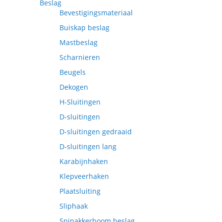
Beslag
Bevestigingsmateriaal
Buiskap beslag
Mastbeslag
Scharnieren
Beugels
Dekogen
H-Sluitingen
D-sluitingen
D-sluitingen gedraaid
D-sluitingen lang
Karabijnhaken
Klepveerhaken
Plaatsluiting
Sliphaak
Spinakkerboom beslag