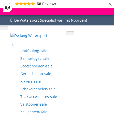
×
58
Reviews
9,6
De Watersport Specialist van het Noorden!
Uitgebreid assortiment
Uitstekende service
Goed bereikbaar
Vragen? 0515-442535
Sale
Antifouling-sale
Zeilhorloges-sale
Bootschoenen-sale
Gereedschap-sale
Kikkers-sale
Schakelpanelen-sale
Teak accessoires-sale
Valstopper-sale
Zeillaarzen-sale