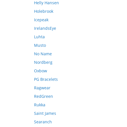
Helly Hansen
Holebrook
Icepeak
IrelandsEye
Luhta
Musto
No Name
Nordberg
Oxbow
PG Bracelets
Ragwear
RedGreen
Rukka
Saint James
Searanch