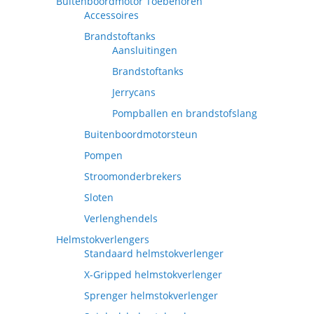
Buitenboordmotor Toebehoren
Accessoires
Brandstoftanks
Aansluitingen
Brandstoftanks
Jerrycans
Pompballen en brandstofslang
Buitenboordmotorsteun
Pompen
Stroomonderbrekers
Sloten
Verlenghendels
Helmstokverlengers
Standaard helmstokverlenger
X-Gripped helmstokverlenger
Sprenger helmstokverlenger