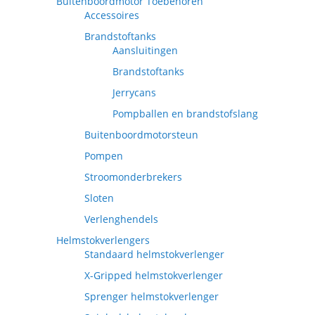
Buitenboordmotor Toebehoren
Accessoires
Brandstoftanks
Aansluitingen
Brandstoftanks
Jerrycans
Pompballen en brandstofslang
Buitenboordmotorsteun
Pompen
Stroomonderbrekers
Sloten
Verlenghendels
Helmstokverlengers
Standaard helmstokverlenger
X-Gripped helmstokverlenger
Sprenger helmstokverlenger