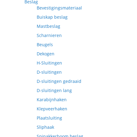
Beslag
Bevestigingsmateriaal
Buiskap beslag
Mastbeslag
Scharnieren
Beugels
Dekogen
H-Sluitingen
D-sluitingen
D-sluitingen gedraaid
D-sluitingen lang
Karabijnhaken
Klepveerhaken
Plaatsluiting
Sliphaak
Spinakkerboom beslag