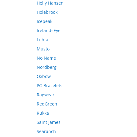
Helly Hansen
Holebrook
Icepeak
IrelandsEye
Luhta
Musto
No Name
Nordberg
Oxbow
PG Bracelets
Ragwear
RedGreen
Rukka
Saint James
Searanch