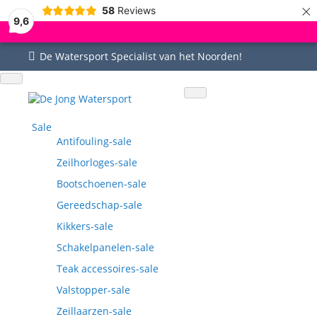
×
58
Reviews
9,6
De Watersport Specialist van het Noorden!
Uitgebreid assortiment
Uitstekende service
Goed bereikbaar
Vragen? 0515-442535
Sale
Antifouling-sale
Zeilhorloges-sale
Bootschoenen-sale
Gereedschap-sale
Kikkers-sale
Schakelpanelen-sale
Teak accessoires-sale
Valstopper-sale
Zeillaarzen-sale