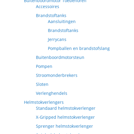
Buitenboordmotor Toebehoren
Accessoires
Brandstoftanks
Aansluitingen
Brandstoftanks
Jerrycans
Pompballen en brandstofslang
Buitenboordmotorsteun
Pompen
Stroomonderbrekers
Sloten
Verlenghendels
Helmstokverlengers
Standaard helmstokverlenger
X-Gripped helmstokverlenger
Sprenger helmstokverlenger