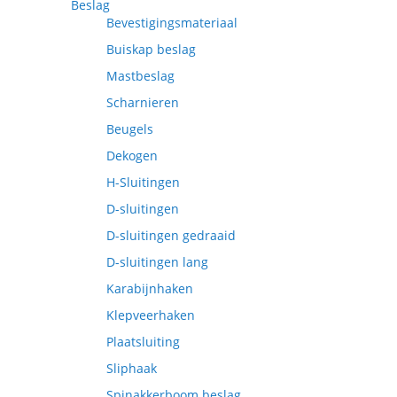
Beslag
Bevestigingsmateriaal
Buiskap beslag
Mastbeslag
Scharnieren
Beugels
Dekogen
H-Sluitingen
D-sluitingen
D-sluitingen gedraaid
D-sluitingen lang
Karabijnhaken
Klepveerhaken
Plaatsluiting
Sliphaak
Spinakkerboom beslag