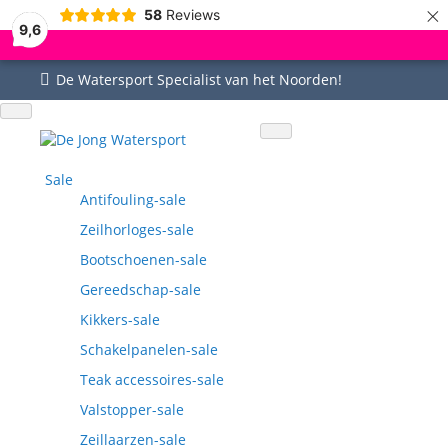
×
58
Reviews
9,6
De Watersport Specialist van het Noorden!
Uitgebreid assortiment
Uitstekende service
Goed bereikbaar
Vragen? 0515-442535
Sale
Antifouling-sale
Zeilhorloges-sale
Bootschoenen-sale
Gereedschap-sale
Kikkers-sale
Schakelpanelen-sale
Teak accessoires-sale
Valstopper-sale
Zeillaarzen-sale