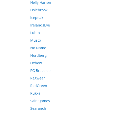
Helly Hansen
Holebrook
Icepeak
IrelandsEye
Luhta
Musto
No Name
Nordberg
Oxbow
PG Bracelets
Ragwear
RedGreen
Rukka
Saint James
Searanch