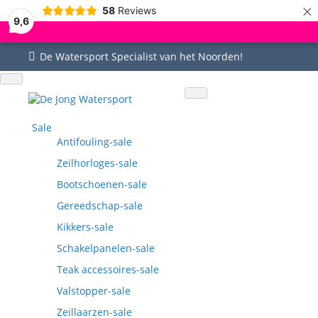
×
58
Reviews
9,6
De Watersport Specialist van het Noorden!
Uitgebreid assortiment
Uitstekende service
Goed bereikbaar
Vragen? 0515-442535
Sale
Antifouling-sale
Zeilhorloges-sale
Bootschoenen-sale
Gereedschap-sale
Kikkers-sale
Schakelpanelen-sale
Teak accessoires-sale
Valstopper-sale
Zeillaarzen-sale