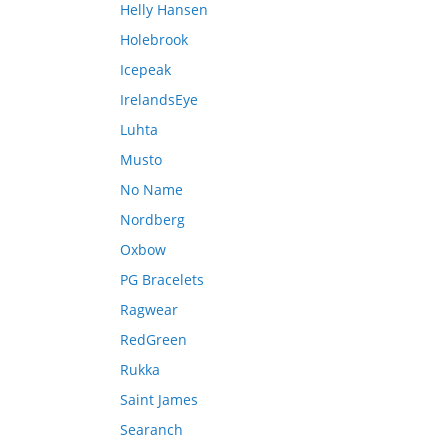
Helly Hansen
Holebrook
Icepeak
IrelandsEye
Luhta
Musto
No Name
Nordberg
Oxbow
PG Bracelets
Ragwear
RedGreen
Rukka
Saint James
Searanch