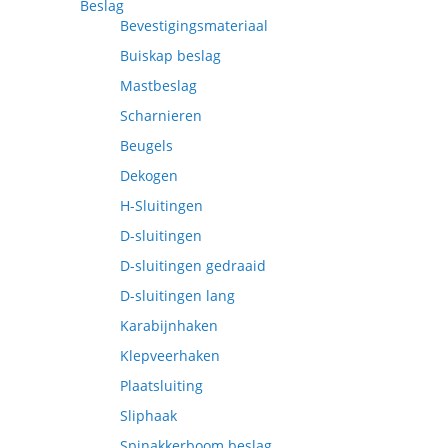
Beslag
Bevestigingsmateriaal
Buiskap beslag
Mastbeslag
Scharnieren
Beugels
Dekogen
H-Sluitingen
D-sluitingen
D-sluitingen gedraaid
D-sluitingen lang
Karabijnhaken
Klepveerhaken
Plaatsluiting
Sliphaak
Spinakkerboom beslag