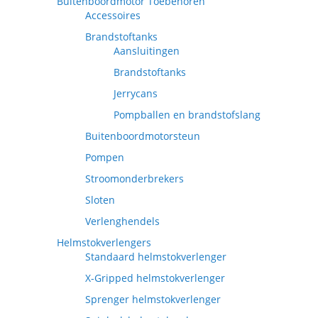
Buitenboordmotor Toebehoren
Accessoires
Brandstoftanks
Aansluitingen
Brandstoftanks
Jerrycans
Pompballen en brandstofslang
Buitenboordmotorsteun
Pompen
Stroomonderbrekers
Sloten
Verlenghendels
Helmstokverlengers
Standaard helmstokverlenger
X-Gripped helmstokverlenger
Sprenger helmstokverlenger