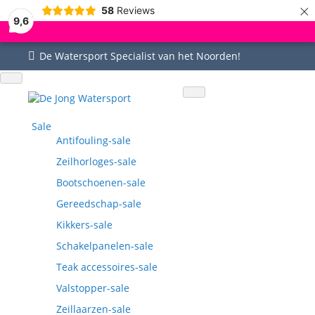
×
58
Reviews
9,6
De Watersport Specialist van het Noorden!
Uitgebreid assortiment
Uitstekende service
Goed bereikbaar
Vragen? 0515-442535
Sale
Antifouling-sale
Zeilhorloges-sale
Bootschoenen-sale
Gereedschap-sale
Kikkers-sale
Schakelpanelen-sale
Teak accessoires-sale
Valstopper-sale
Zeillaarzen-sale