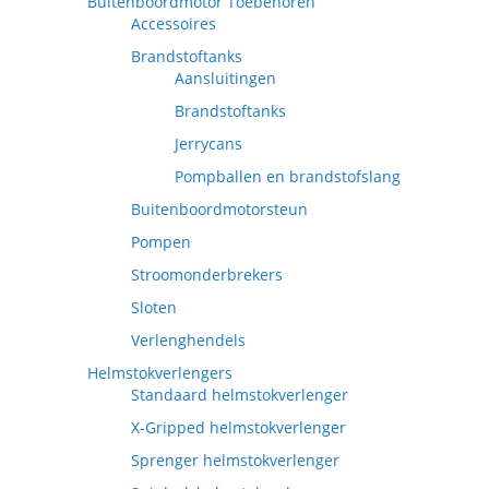
Buitenboordmotor Toebehoren
Accessoires
Brandstoftanks
Aansluitingen
Brandstoftanks
Jerrycans
Pompballen en brandstofslang
Buitenboordmotorsteun
Pompen
Stroomonderbrekers
Sloten
Verlenghendels
Helmstokverlengers
Standaard helmstokverlenger
X-Gripped helmstokverlenger
Sprenger helmstokverlenger