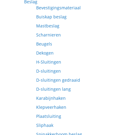
Beslag
Bevestigingsmateriaal
Buiskap beslag
Mastbeslag
Scharnieren
Beugels
Dekogen
H-Sluitingen
D-sluitingen
D-sluitingen gedraaid
D-sluitingen lang
Karabijnhaken
Klepveerhaken
Plaatsluiting
Sliphaak
Spinakkerboom beslag