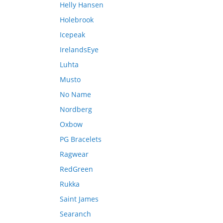
Helly Hansen
Holebrook
Icepeak
IrelandsEye
Luhta
Musto
No Name
Nordberg
Oxbow
PG Bracelets
Ragwear
RedGreen
Rukka
Saint James
Searanch