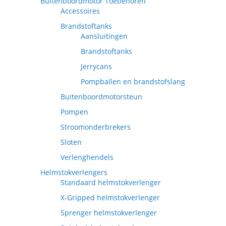
Buitenboordmotor Toebehoren
Accessoires
Brandstoftanks
Aansluitingen
Brandstoftanks
Jerrycans
Pompballen en brandstofslang
Buitenboordmotorsteun
Pompen
Stroomonderbrekers
Sloten
Verlenghendels
Helmstokverlengers
Standaard helmstokverlenger
X-Gripped helmstokverlenger
Sprenger helmstokverlenger