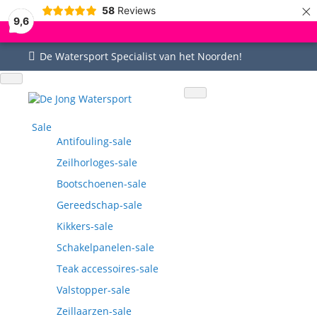
×
58
Reviews
9,6
De Watersport Specialist van het Noorden!
Uitgebreid assortiment
Uitstekende service
Goed bereikbaar
Vragen? 0515-442535
Sale
Antifouling-sale
Zeilhorloges-sale
Bootschoenen-sale
Gereedschap-sale
Kikkers-sale
Schakelpanelen-sale
Teak accessoires-sale
Valstopper-sale
Zeillaarzen-sale