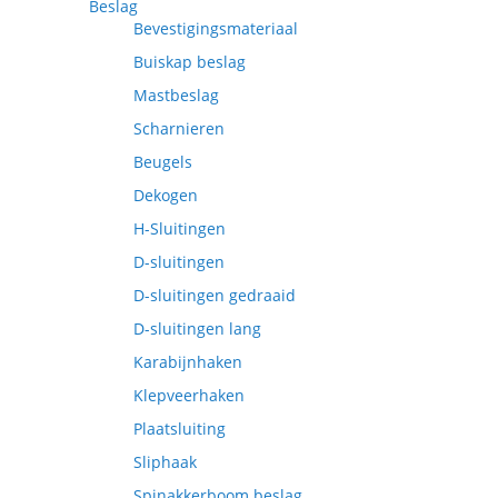
Beslag
Bevestigingsmateriaal
Buiskap beslag
Mastbeslag
Scharnieren
Beugels
Dekogen
H-Sluitingen
D-sluitingen
D-sluitingen gedraaid
D-sluitingen lang
Karabijnhaken
Klepveerhaken
Plaatsluiting
Sliphaak
Spinakkerboom beslag