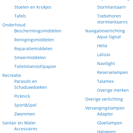
Stoelen en Krukjes
Stormlantaarn
Tafels
Toebehoren
stormlantaarns
Onderhoud
Beschermingsmiddelen
Navigatieverlichting
Aqua Signal
Reinigingsmiddelen
Hella
Reparatiemiddelen
Lalizas
Smeermiddelen
Navilight
Toiletvloeistof/papier
Reservelampen
Recreatie
Parasols en
Talamex
Schaduwdoeken
Overige merken
Picknick
Overige verlichting
Sport&Spel
Vervangingslampen
Zwemmen
Adapter
Santair en Water
Gloeilampen
Accessoires
Halogeen