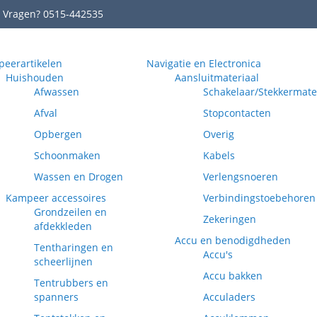
Vragen? 0515-442535
eerartikelen
Navigatie en Electronica
Huishouden
Aansluitmateriaal
Afwassen
Schakelaar/Stekkermate
Afval
Stopcontacten
Opbergen
Overig
Schoonmaken
Kabels
Wassen en Drogen
Verlengsnoeren
Kampeer accessoires
Verbindingstoebehoren
Grondzeilen en
Zekeringen
afdekkleden
Accu en benodigdheden
Tentharingen en
Accu's
scheerlijnen
Accu bakken
Tentrubbers en
spanners
Acculaders