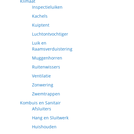
Klimaat
Inspectieluiken
Kachels
Kuiptent
Luchtontvochtiger
Luik en
Raamsverduistering
Muggenhorren
Ruitenwissers
Ventilatie
Zonwering
Zwemtrappen
Kombuis en Sanitair
Afsluiters
Hang en Sluitwerk
Huishouden