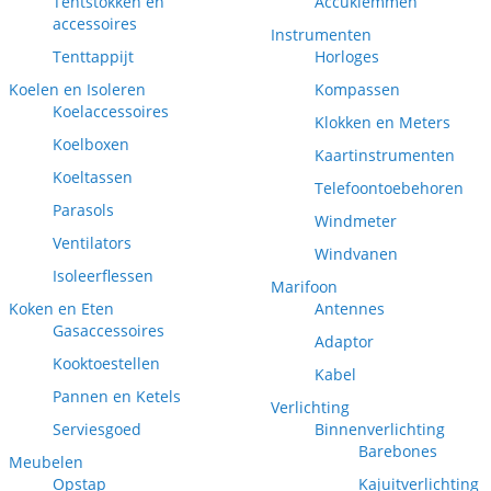
Tentstokken en
Accuklemmen
accessoires
Instrumenten
Tenttappijt
Horloges
Koelen en Isoleren
Kompassen
Koelaccessoires
Klokken en Meters
Koelboxen
Kaartinstrumenten
Koeltassen
Telefoontoebehoren
Parasols
Windmeter
Ventilators
Windvanen
Isoleerflessen
Marifoon
Koken en Eten
Antennes
Gasaccessoires
Adaptor
Kooktoestellen
Kabel
Pannen en Ketels
Verlichting
Serviesgoed
Binnenverlichting
Barebones
Meubelen
Opstap
Kajuitverlichting