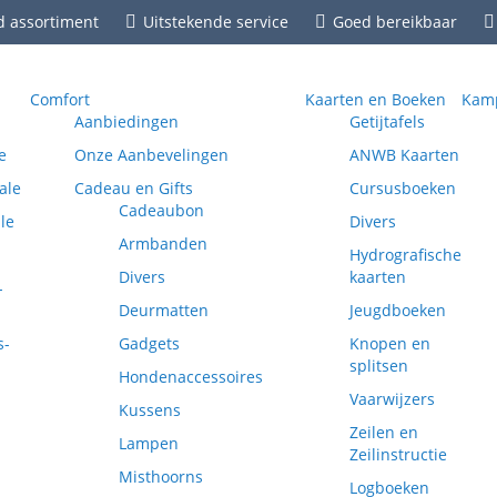
d assortiment
Uitstekende service
Goed bereikbaar
Comfort
Kaarten en Boeken
Kamp
Aanbiedingen
Getijtafels
e
Onze Aanbevelingen
ANWB Kaarten
ale
Cadeau en Gifts
Cursusboeken
Cadeaubon
le
Divers
Armbanden
Hydrografische
Divers
kaarten
-
Deurmatten
Jeugdboeken
s-
Gadgets
Knopen en
splitsen
Hondenaccessoires
Vaarwijzers
Kussens
Zeilen en
Lampen
Zeilinstructie
Misthoorns
Logboeken