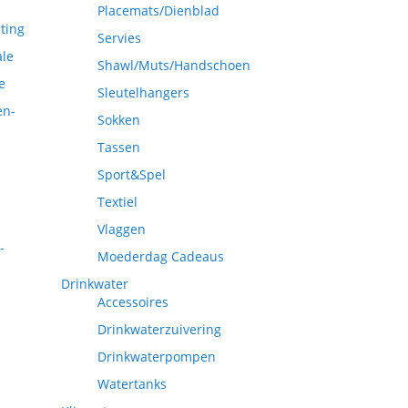
Placemats/Dienblad
ting
Servies
ale
Shawl/Muts/Handschoen
e
Sleutelhangers
en-
Sokken
Tassen
Sport&Spel
Textiel
Vlaggen
-
Moederdag Cadeaus
Drinkwater
Accessoires
Drinkwaterzuivering
Drinkwaterpompen
Watertanks