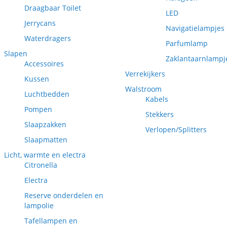
Draagbaar Toilet
LED
Jerrycans
Navigatielampjes
Waterdragers
Parfumlamp
Slapen
Zaklantaarnlampj
Accessoires
Verrekijkers
Kussen
Walstroom
Luchtbedden
Kabels
Pompen
Stekkers
Slaapzakken
Verlopen/Splitters
Slaapmatten
Licht, warmte en electra
Citronella
Electra
Reserve onderdelen en
lampolie
Tafellampen en