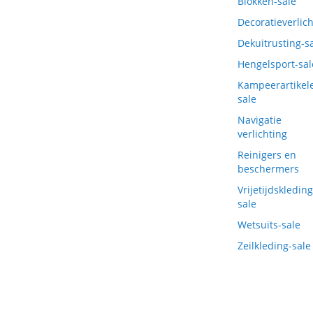
Blokken-sale
Decoratieverlich
Dekuitrusting-s
Hengelsport-sal
Kampeerartikel
sale
Navigatie
verlichting
Reinigers en
beschermers
Vrijetijdskleding
sale
Wetsuits-sale
Zeilkleding-sale