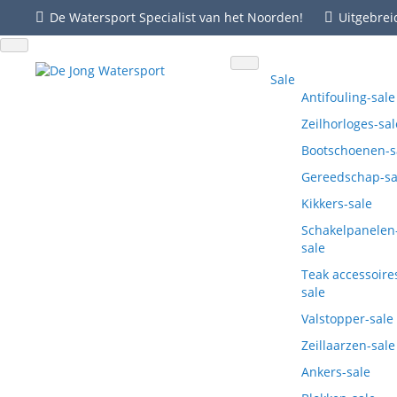
De Watersport Specialist van het Noorden!
Uitgebrei
Sale
Antifouling-sale
Zeilhorloges-sal
Bootschoenen-s
Gereedschap-sa
Kikkers-sale
Schakelpanelen
sale
Teak accessoire
sale
Valstopper-sale
Zeillaarzen-sale
Ankers-sale