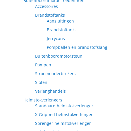
Buitenboordmotor Toebehoren
Accessoires
Brandstoftanks
Aansluitingen
Brandstoftanks
Jerrycans
Pompballen en brandstofslang
Buitenboordmotorsteun
Pompen
Stroomonderbrekers
Sloten
Verlenghendels
Helmstokverlengers
Standaard helmstokverlenger
X-Gripped helmstokverlenger
Sprenger helmstokverlenger