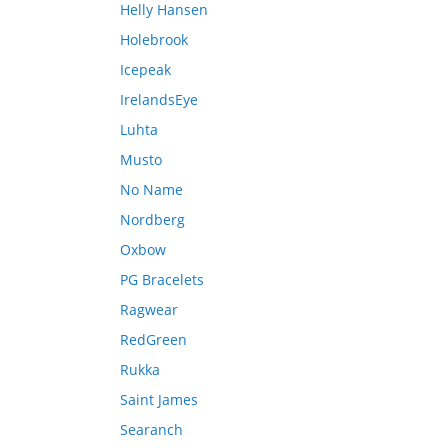
Helly Hansen
Holebrook
Icepeak
IrelandsEye
Luhta
Musto
No Name
Nordberg
Oxbow
PG Bracelets
Ragwear
RedGreen
Rukka
Saint James
Searanch