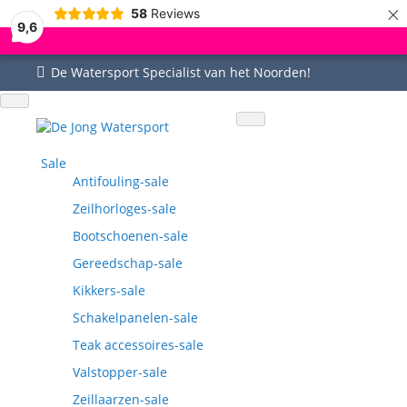
×
58
Reviews
9,6
De Watersport Specialist van het Noorden!
Uitgebreid assortiment
Uitstekende service
Goed bereikbaar
Vragen? 0515-442535
Sale
Antifouling-sale
Zeilhorloges-sale
Bootschoenen-sale
Gereedschap-sale
Kikkers-sale
Schakelpanelen-sale
Teak accessoires-sale
Valstopper-sale
Zeillaarzen-sale