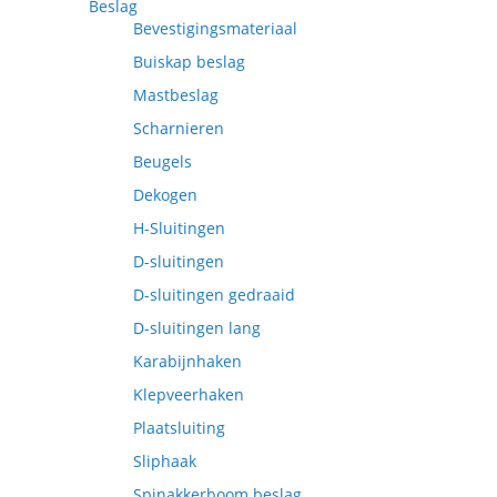
Beslag
Bevestigingsmateriaal
Buiskap beslag
Mastbeslag
Scharnieren
Beugels
Dekogen
H-Sluitingen
D-sluitingen
D-sluitingen gedraaid
D-sluitingen lang
Karabijnhaken
Klepveerhaken
Plaatsluiting
Sliphaak
Spinakkerboom beslag