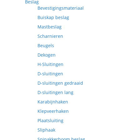
Beslag
Bevestigingsmateriaal
Buiskap beslag
Mastbeslag
Scharnieren
Beugels
Dekogen
H-Sluitingen
D-sluitingen
D-sluitingen gedraaid
D-sluitingen lang
Karabijnhaken
Klepveerhaken
Plaatsluiting
Sliphaak
Spinakkerboom beslag