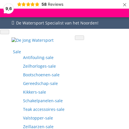
×
58
Reviews
9,6
De Watersport Specialist van het Noorden!
Uitgebreid assortiment
Uitstekende service
Goed bereikbaar
Vragen? 0515-442535
Sale
Antifouling-sale
Zeilhorloges-sale
Bootschoenen-sale
Gereedschap-sale
Kikkers-sale
Schakelpanelen-sale
Teak accessoires-sale
Valstopper-sale
Zeillaarzen-sale