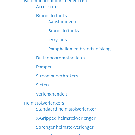
Buitenboordmotor Toebehoren
Accessoires
Brandstoftanks
Aansluitingen
Brandstoftanks
Jerrycans
Pompballen en brandstofslang
Buitenboordmotorsteun
Pompen
Stroomonderbrekers
Sloten
Verlenghendels
Helmstokverlengers
Standaard helmstokverlenger
X-Gripped helmstokverlenger
Sprenger helmstokverlenger