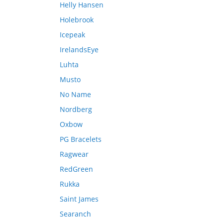
Helly Hansen
Holebrook
Icepeak
IrelandsEye
Luhta
Musto
No Name
Nordberg
Oxbow
PG Bracelets
Ragwear
RedGreen
Rukka
Saint James
Searanch