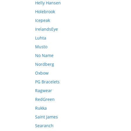
Helly Hansen
Holebrook
Icepeak
IrelandsEye
Luhta
Musto
No Name
Nordberg
Oxbow
PG Bracelets
Ragwear
RedGreen
Rukka
Saint James
Searanch