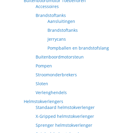
Buitenboordmotor Toebehoren
Accessoires
Brandstoftanks
Aansluitingen
Brandstoftanks
Jerrycans
Pompballen en brandstofslang
Buitenboordmotorsteun
Pompen
Stroomonderbrekers
Sloten
Verlenghendels
Helmstokverlengers
Standaard helmstokverlenger
X-Gripped helmstokverlenger
Sprenger helmstokverlenger