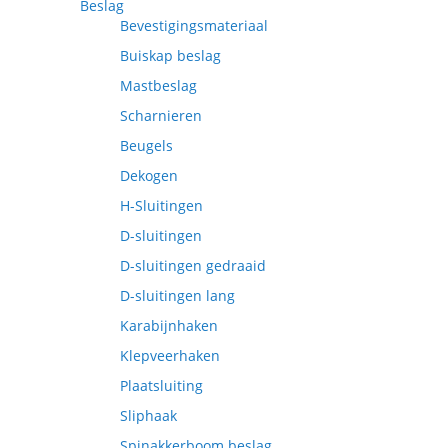
Beslag
Bevestigingsmateriaal
Buiskap beslag
Mastbeslag
Scharnieren
Beugels
Dekogen
H-Sluitingen
D-sluitingen
D-sluitingen gedraaid
D-sluitingen lang
Karabijnhaken
Klepveerhaken
Plaatsluiting
Sliphaak
Spinakkerboom beslag