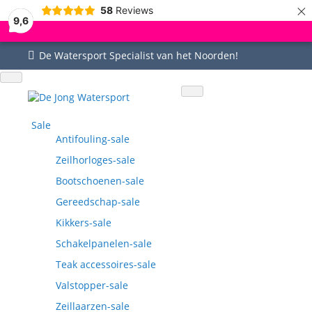
×
58
Reviews
9,6
De Watersport Specialist van het Noorden!
Uitgebreid assortiment
Uitstekende service
Goed bereikbaar
Vragen? 0515-442535
Sale
Antifouling-sale
Zeilhorloges-sale
Bootschoenen-sale
Gereedschap-sale
Kikkers-sale
Schakelpanelen-sale
Teak accessoires-sale
Valstopper-sale
Zeillaarzen-sale