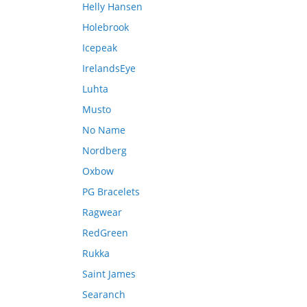
Helly Hansen
Holebrook
Icepeak
IrelandsEye
Luhta
Musto
No Name
Nordberg
Oxbow
PG Bracelets
Ragwear
RedGreen
Rukka
Saint James
Searanch