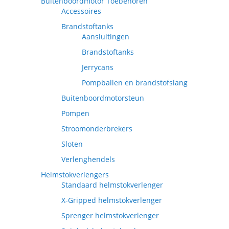
Buitenboordmotor Toebehoren
Accessoires
Brandstoftanks
Aansluitingen
Brandstoftanks
Jerrycans
Pompballen en brandstofslang
Buitenboordmotorsteun
Pompen
Stroomonderbrekers
Sloten
Verlenghendels
Helmstokverlengers
Standaard helmstokverlenger
X-Gripped helmstokverlenger
Sprenger helmstokverlenger