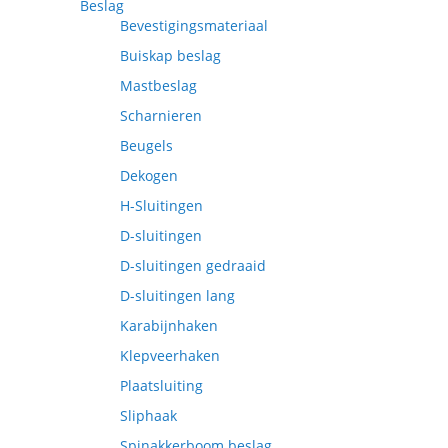
Beslag
Bevestigingsmateriaal
Buiskap beslag
Mastbeslag
Scharnieren
Beugels
Dekogen
H-Sluitingen
D-sluitingen
D-sluitingen gedraaid
D-sluitingen lang
Karabijnhaken
Klepveerhaken
Plaatsluiting
Sliphaak
Spinakkerboom beslag