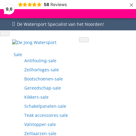
×
58
Reviews
9,6
De Watersport Specialist van het Noorden!
Uitgebreid assortiment
Uitstekende service
Goed bereikbaar
Vragen? 0515-442535
Sale
Antifouling-sale
Zeilhorloges-sale
Bootschoenen-sale
Gereedschap-sale
Kikkers-sale
Schakelpanelen-sale
Teak accessoires-sale
Valstopper-sale
Zeillaarzen-sale