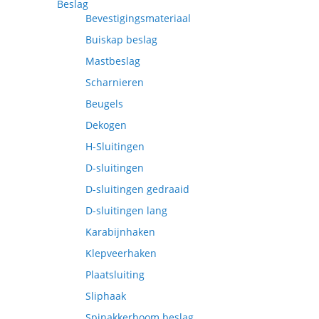
Beslag
Bevestigingsmateriaal
Buiskap beslag
Mastbeslag
Scharnieren
Beugels
Dekogen
H-Sluitingen
D-sluitingen
D-sluitingen gedraaid
D-sluitingen lang
Karabijnhaken
Klepveerhaken
Plaatsluiting
Sliphaak
Spinakkerboom beslag