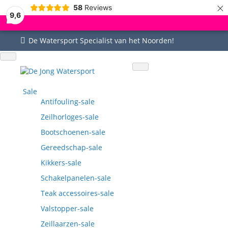
×
58
Reviews
9,6
De Watersport Specialist van het Noorden!
Uitgebreid assortiment
Uitstekende service
Goed bereikbaar
Vragen? 0515-442535
Sale
Antifouling-sale
Zeilhorloges-sale
Bootschoenen-sale
Gereedschap-sale
Kikkers-sale
Schakelpanelen-sale
Teak accessoires-sale
Valstopper-sale
Zeillaarzen-sale