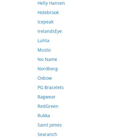
Helly Hansen
Holebrook
Icepeak
IrelandsEye
Luhta
Musto
No Name
Nordberg
Oxbow
PG Bracelets
Ragwear
RedGreen
Rukka
Saint James
Searanch