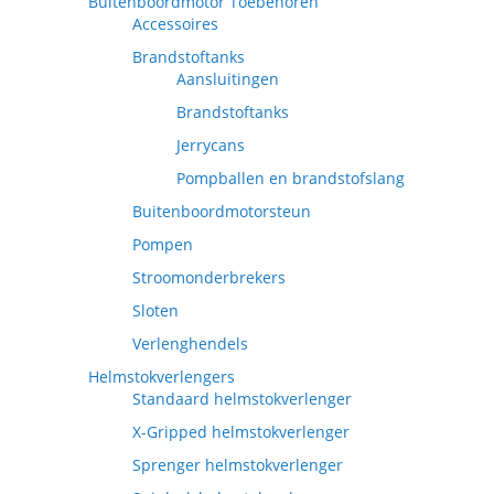
Buitenboordmotor Toebehoren
Accessoires
Brandstoftanks
Aansluitingen
Brandstoftanks
Jerrycans
Pompballen en brandstofslang
Buitenboordmotorsteun
Pompen
Stroomonderbrekers
Sloten
Verlenghendels
Helmstokverlengers
Standaard helmstokverlenger
X-Gripped helmstokverlenger
Sprenger helmstokverlenger