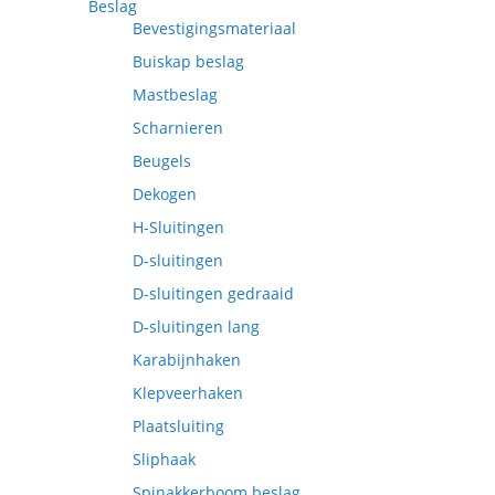
Beslag
Bevestigingsmateriaal
Buiskap beslag
Mastbeslag
Scharnieren
Beugels
Dekogen
H-Sluitingen
D-sluitingen
D-sluitingen gedraaid
D-sluitingen lang
Karabijnhaken
Klepveerhaken
Plaatsluiting
Sliphaak
Spinakkerboom beslag