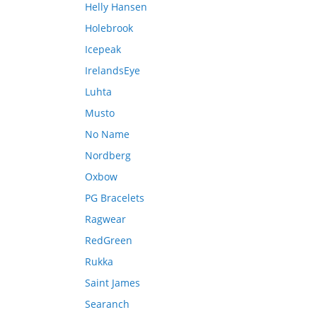
Helly Hansen
Holebrook
Icepeak
IrelandsEye
Luhta
Musto
No Name
Nordberg
Oxbow
PG Bracelets
Ragwear
RedGreen
Rukka
Saint James
Searanch