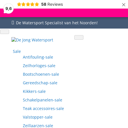
×
58
Reviews
9,6
De Watersport Specialist van het Noorden!
Uitgebreid assortiment
Uitstekende service
Goed bereikbaar
Vragen? 0515-442535
Sale
Antifouling-sale
Zeilhorloges-sale
Bootschoenen-sale
Gereedschap-sale
Kikkers-sale
Schakelpanelen-sale
Teak accessoires-sale
Valstopper-sale
Zeillaarzen-sale