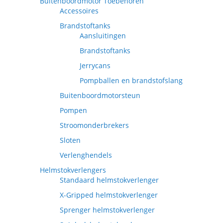
Buitenboordmotor Toebehoren
Accessoires
Brandstoftanks
Aansluitingen
Brandstoftanks
Jerrycans
Pompballen en brandstofslang
Buitenboordmotorsteun
Pompen
Stroomonderbrekers
Sloten
Verlenghendels
Helmstokverlengers
Standaard helmstokverlenger
X-Gripped helmstokverlenger
Sprenger helmstokverlenger