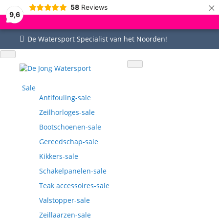
×
58
Reviews
9,6
De Watersport Specialist van het Noorden!
Uitgebreid assortiment
Uitstekende service
Goed bereikbaar
Vragen? 0515-442535
Sale
Antifouling-sale
Zeilhorloges-sale
Bootschoenen-sale
Gereedschap-sale
Kikkers-sale
Schakelpanelen-sale
Teak accessoires-sale
Valstopper-sale
Zeillaarzen-sale