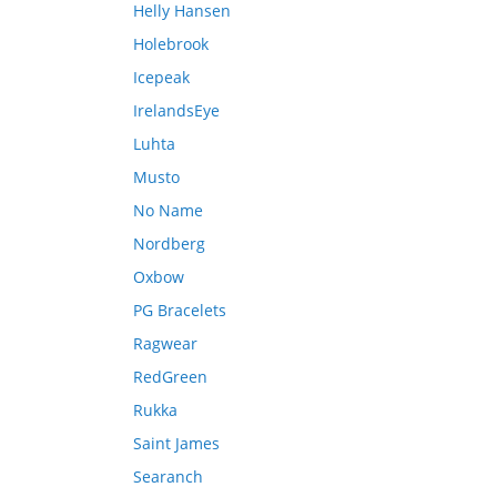
Helly Hansen
Holebrook
Icepeak
IrelandsEye
Luhta
Musto
No Name
Nordberg
Oxbow
PG Bracelets
Ragwear
RedGreen
Rukka
Saint James
Searanch