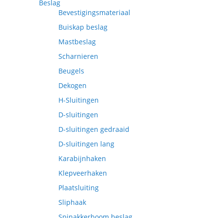
Beslag
Bevestigingsmateriaal
Buiskap beslag
Mastbeslag
Scharnieren
Beugels
Dekogen
H-Sluitingen
D-sluitingen
D-sluitingen gedraaid
D-sluitingen lang
Karabijnhaken
Klepveerhaken
Plaatsluiting
Sliphaak
Spinakkerboom beslag