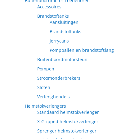
Buitenboordmotor Toebehoren
Accessoires
Brandstoftanks
Aansluitingen
Brandstoftanks
Jerrycans
Pompballen en brandstofslang
Buitenboordmotorsteun
Pompen
Stroomonderbrekers
Sloten
Verlenghendels
Helmstokverlengers
Standaard helmstokverlenger
X-Gripped helmstokverlenger
Sprenger helmstokverlenger