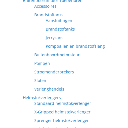
Buitenboordmotor Toebehoren
Accessoires
Brandstoftanks
Aansluitingen
Brandstoftanks
Jerrycans
Pompballen en brandstofslang
Buitenboordmotorsteun
Pompen
Stroomonderbrekers
Sloten
Verlenghendels
Helmstokverlengers
Standaard helmstokverlenger
X-Gripped helmstokverlenger
Sprenger helmstokverlenger