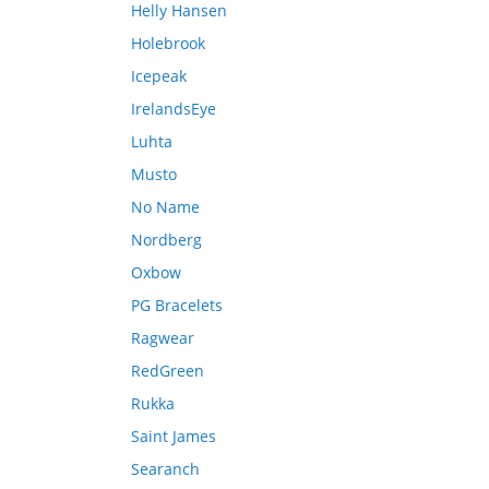
Helly Hansen
Holebrook
Icepeak
IrelandsEye
Luhta
Musto
No Name
Nordberg
Oxbow
PG Bracelets
Ragwear
RedGreen
Rukka
Saint James
Searanch