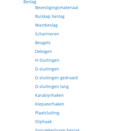
Beslag
Bevestigingsmateriaal
Buiskap beslag
Mastbeslag
Scharnieren
Beugels
Dekogen
H-Sluitingen
D-sluitingen
D-sluitingen gedraaid
D-sluitingen lang
Karabijnhaken
Klepveerhaken
Plaatsluiting
Sliphaak
Spinakkerboom beslag