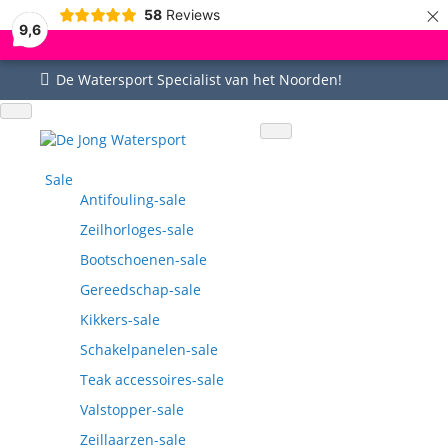
×
58
Reviews
9,6
De Watersport Specialist van het Noorden!
Uitgebreid assortiment
Uitstekende service
Goed bereikbaar
Vragen? 0515-442535
Sale
Antifouling-sale
Zeilhorloges-sale
Bootschoenen-sale
Gereedschap-sale
Kikkers-sale
Schakelpanelen-sale
Teak accessoires-sale
Valstopper-sale
Zeillaarzen-sale