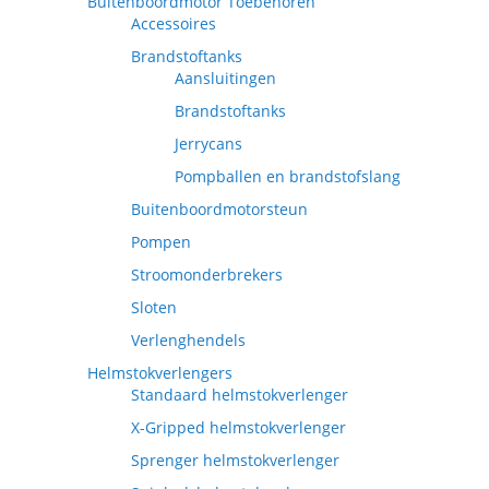
Buitenboordmotor Toebehoren
Accessoires
Brandstoftanks
Aansluitingen
Brandstoftanks
Jerrycans
Pompballen en brandstofslang
Buitenboordmotorsteun
Pompen
Stroomonderbrekers
Sloten
Verlenghendels
Helmstokverlengers
Standaard helmstokverlenger
X-Gripped helmstokverlenger
Sprenger helmstokverlenger