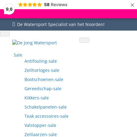
×
58
Reviews
9,6
De Watersport Specialist van het Noorden!
Uitgebreid assortiment
Uitstekende service
Goed bereikbaar
Vragen? 0515-442535
Sale
Antifouling-sale
Zeilhorloges-sale
Bootschoenen-sale
Gereedschap-sale
Kikkers-sale
Schakelpanelen-sale
Teak accessoires-sale
Valstopper-sale
Zeillaarzen-sale