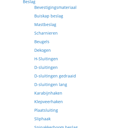
Beslag
Bevestigingsmateriaal
Buiskap beslag
Mastbeslag
Scharnieren
Beugels
Dekogen
H-Sluitingen
D-sluitingen
D-sluitingen gedraaid
D-sluitingen lang
Karabijnhaken
Klepveerhaken
Plaatsluiting
Sliphaak
Spinakkerboom beslag