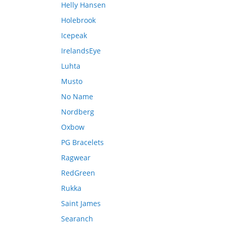
Helly Hansen
Holebrook
Icepeak
IrelandsEye
Luhta
Musto
No Name
Nordberg
Oxbow
PG Bracelets
Ragwear
RedGreen
Rukka
Saint James
Searanch