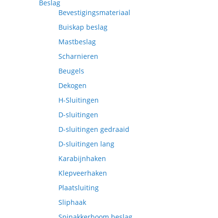
Beslag
Bevestigingsmateriaal
Buiskap beslag
Mastbeslag
Scharnieren
Beugels
Dekogen
H-Sluitingen
D-sluitingen
D-sluitingen gedraaid
D-sluitingen lang
Karabijnhaken
Klepveerhaken
Plaatsluiting
Sliphaak
Spinakkerboom beslag