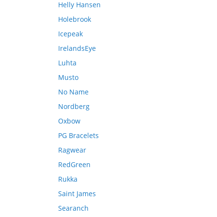
Helly Hansen
Holebrook
Icepeak
IrelandsEye
Luhta
Musto
No Name
Nordberg
Oxbow
PG Bracelets
Ragwear
RedGreen
Rukka
Saint James
Searanch