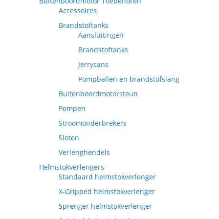
Buitenboordmotor Toebehoren
Accessoires
Brandstoftanks
Aansluitingen
Brandstoftanks
Jerrycans
Pompballen en brandstofslang
Buitenboordmotorsteun
Pompen
Stroomonderbrekers
Sloten
Verlenghendels
Helmstokverlengers
Standaard helmstokverlenger
X-Gripped helmstokverlenger
Sprenger helmstokverlenger