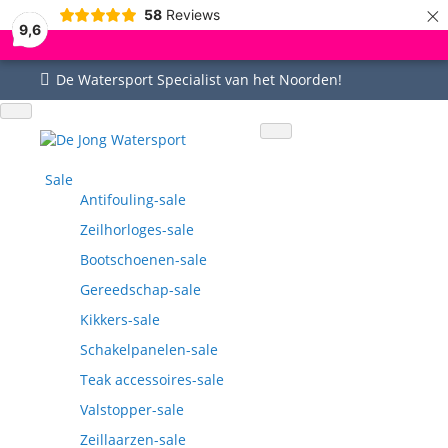
×
58
Reviews
9,6
De Watersport Specialist van het Noorden!
Uitgebreid assortiment
Uitstekende service
Goed bereikbaar
Vragen? 0515-442535
Sale
Antifouling-sale
Zeilhorloges-sale
Bootschoenen-sale
Gereedschap-sale
Kikkers-sale
Schakelpanelen-sale
Teak accessoires-sale
Valstopper-sale
Zeillaarzen-sale