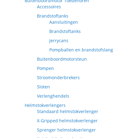
Buitenboordmotor Toebehoren
Accessoires
Brandstoftanks
Aansluitingen
Brandstoftanks
Jerrycans
Pompballen en brandstofslang
Buitenboordmotorsteun
Pompen
Stroomonderbrekers
Sloten
Verlenghendels
Helmstokverlengers
Standaard helmstokverlenger
X-Gripped helmstokverlenger
Sprenger helmstokverlenger