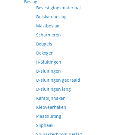
Beslag
Bevestigingsmateriaal
Buiskap beslag
Mastbeslag
Scharnieren
Beugels
Dekogen
H-Sluitingen
D-sluitingen
D-sluitingen gedraaid
D-sluitingen lang
Karabijnhaken
Klepveerhaken
Plaatsluiting
Sliphaak
Spinakkerboom beslag