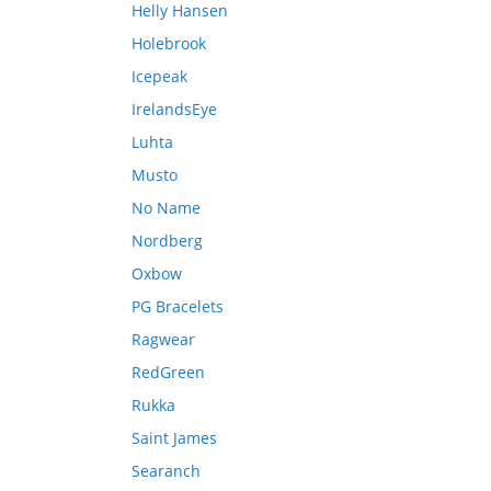
Helly Hansen
Holebrook
Icepeak
IrelandsEye
Luhta
Musto
No Name
Nordberg
Oxbow
PG Bracelets
Ragwear
RedGreen
Rukka
Saint James
Searanch