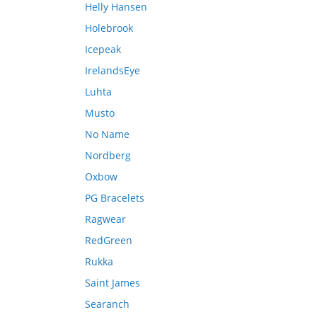
Helly Hansen
Holebrook
Icepeak
IrelandsEye
Luhta
Musto
No Name
Nordberg
Oxbow
PG Bracelets
Ragwear
RedGreen
Rukka
Saint James
Searanch