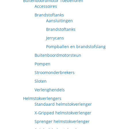
Buitenboordmotor Toebehoren
Accessoires
Brandstoftanks
Aansluitingen
Brandstoftanks
Jerrycans
Pompballen en brandstofslang
Buitenboordmotorsteun
Pompen
Stroomonderbrekers
Sloten
Verlenghendels
Helmstokverlengers
Standaard helmstokverlenger
X-Gripped helmstokverlenger
Sprenger helmstokverlenger