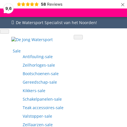
×
58
Reviews
9,6
De Watersport Specialist van het Noorden!
Uitgebreid assortiment
Uitstekende service
Goed bereikbaar
Vragen? 0515-442535
Sale
Antifouling-sale
Zeilhorloges-sale
Bootschoenen-sale
Gereedschap-sale
Kikkers-sale
Schakelpanelen-sale
Teak accessoires-sale
Valstopper-sale
Zeillaarzen-sale