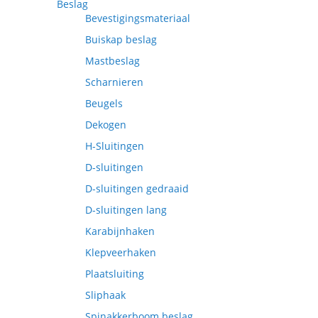
Beslag
Bevestigingsmateriaal
Buiskap beslag
Mastbeslag
Scharnieren
Beugels
Dekogen
H-Sluitingen
D-sluitingen
D-sluitingen gedraaid
D-sluitingen lang
Karabijnhaken
Klepveerhaken
Plaatsluiting
Sliphaak
Spinakkerboom beslag